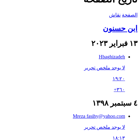
الصفحة
نقاش
ابن حسنون
١٣ فبراير ٢٠٢٣
Hbaghizadeh
لا يوجد ملخص تحرير
١٩:٢٠
+٣٦٠
٤ سبتمبر ١٣٩٨
Mreza fasihy@yahoo.com
لا يوجد ملخص تحرير
١٨:١٣