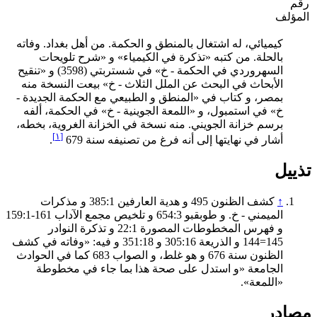
رقم
المؤلف
كيميائي، له اشتغال بالمنطق و الحكمة. من أهل بغداد. وفاته
بالحلة. من كتبه «تذكرة في الكيمياء» و «شرح تلويحات
السهروردي في الحكمة - خ» في شستربتي (3598) و «تنقيح
الأبحاث في البحث عن الملل الثلاث - خ» بيعت النسخة منه
بمصر، و كتاب في «المنطق و الطبيعي مع الحكمة الجديدة -
خ» في استمبول، و «اللمعة الجوينية - خ» في الحكمة، ألفه
برسم خزانة الجويني. منه نسخة في الخزانة الغروية، بخطه،
[١]
أشار في نهايتها إلى أنه فرغ من تصنيفه سنة 679
.
تذييل
↑
كشف الظنون 495 و هدية العارفين 385:1 و مذكرات
الميمني - خ. و طوبقبو 654:3 و تلخيص مجمع الآداب 161-159:1
و فهرس المخطوطات المصورة 22:1 و تذكرة النوادر
145=144 و الذريعة 305:16 و 351:18 و فيه: «وفاته في كشف
الظنون سنة 676 و هو غلط، و الصواب 683 كما في الحوادث
الجامعة «و استدل على صحة هذا بما جاء في مخطوطة
«اللمعة».
مصادر