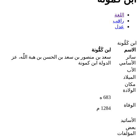
اللغة
راقب
عدل
ابن كَمُّونة
الاسم
ابن كَمُّونة
سائر
سعد بن منصور بن سعد بن الحسن بن هبة اللّٰه، عز
الأسامي
الدولة ابن كمونة
الأب
المیلاد
مکان
الولادة
683 ه
الوفاة
1284 م
الأساتید
بعض
المؤلفات